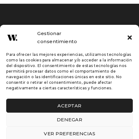
Gestionar
consentimiento
Para ofrecer las mejores experiencias, utilizamos tecnologías
Muebles hechos a medida
como las cookies para almacenar y/o acceder a la información
del dispositivo. El consentimiento de estas tecnologías nos
permitirá procesar datos como el comportamiento de
navegación o las identificaciones únicas en este sitio. No
consentir o retirar el consentimiento, puede afectar
Inicio
negativamente a ciertas características y funciones.
Tienda
Proyectos a medida
ACEPTAR
Catálogo
DENEGAR
About us
Contacta
VER PREFERENCIAS