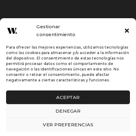
Perfecta para comedores espaciosos, esta mesa
combina materiales duraderos con acabados de alta
Gestionar
calidad, siendo una pieza clave para quienes buscan
consentimiento
estilo sin renunciar a la funcionalidad.
Para ofrecer las mejores experiencias, utilizamos tecnologías
Muebles hechos a medida
como las cookies para almacenar y/o acceder a la información
del dispositivo. El consentimiento de estas tecnologías nos
permitirá procesar datos como el comportamiento de
navegación o las identificaciones únicas en este sitio. No
consentir o retirar el consentimiento, puede afectar
Inicio
negativamente a ciertas características y funciones.
Tienda
Proyectos a medida
ACEPTAR
Catálogo
DENEGAR
About us
Contacta
VER PREFERENCIAS