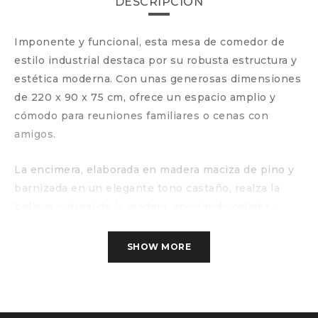
DESCRIPCIÓN
Imponente y funcional, esta mesa de comedor de
estilo industrial destaca por su robusta estructura y
estética moderna. Con unas generosas dimensiones
de 220 x 90 x 75 cm, ofrece un espacio amplio y
cómodo para reuniones familiares o cenas con
amigos.
La encimera, elaborada en madera maciza de pino y
barnizada en un elegante tono castaño, realza la
belleza natural de la madera, aportando calidez y
textura al ambiente.
SHOW MORE
Las patas metálicas lacadas en negro mate, de líneas
limpias y diseño contemporáneo, no solo garantizan
una excelente estabilidad, sino que también aportan
un atractivo contraste visual.